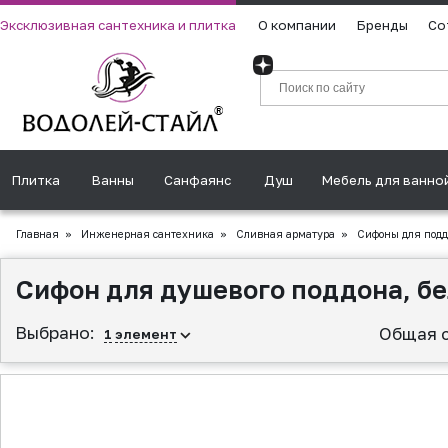
Эксклюзивная сантехника и плитка
О компании
Бренды
Со
Плитка
Ванны
Санфаянс
Душ
Мебель для ванно
Главная
»
Инженерная сантехника
»
Сливная аpматура
»
Сифоны для подд
Сифон для душевого поддона, б
Выбрано:
Общая 
1
элемент
▲