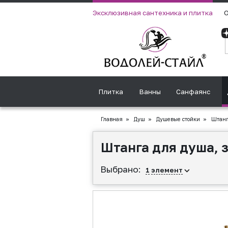
Эксклюзивная сантехника и плитка
О
Плитка
Ванны
Санфаянс
Главная
»
Душ
»
Душевые стойки
»
Штанга
Штанга для душа, 
Выбрано:
1
элемент