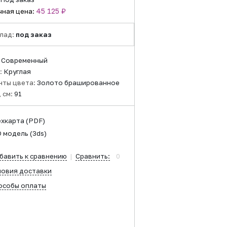
45 125 ₽
чная цена:
лад:
под заказ
:
Современный
:
Круглая
нты цвета:
Золото брашированное
 см:
91
ехкарта
(PDF)
D модель
(3ds)
бавить к сравнению
|
Сравнить:
0
ловия доставки
особы оплаты