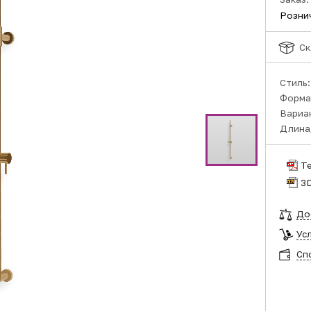
Розни
Ск
Стиль
Форма
Вариа
Длина,
Т
3
До
Ус
Сп