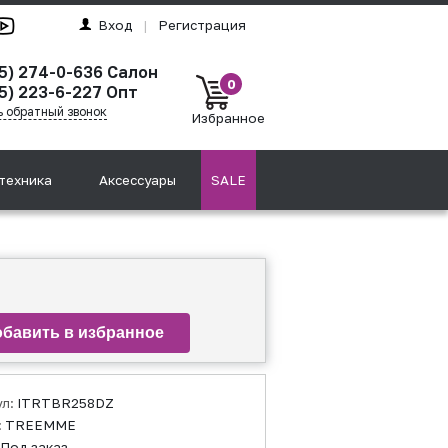
Вход
|
Регистрация
95) 274-0-636 Салон
0
5) 223-6-227 Опт
ь обратный звонок
Избранное
техника
Аксессуары
SALE
ул:
ITRTBR258DZ
:
TREEMME
Под заказ