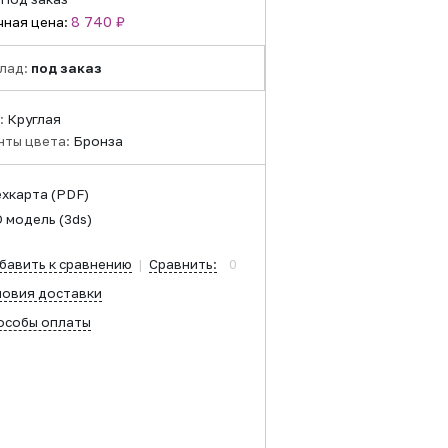
8 740 ₽
чная цена:
лад:
под заказ
:
Круглая
нты цвета:
Бронза
ехкарта
(PDF)
D модель
(3ds)
бавить к сравнению
|
Сравнить:
0
ловия доставки
особы оплаты