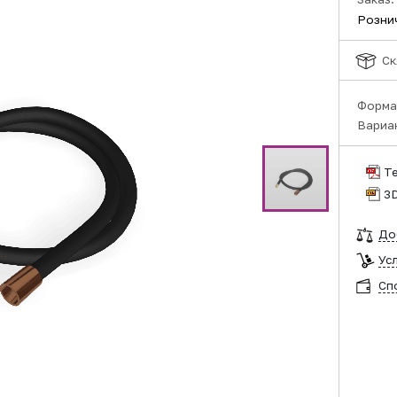
Розни
Ск
Форма
Вариа
Т
3
До
Ус
Сп