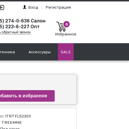
Вход
|
Регистрация
95) 274-0-636 Салон
0
5) 223-6-227 Опт
ь обратный звонок
Избранное
техника
Аксессуары
SALE
ул:
ITRTFL52303
:
TREEMME
Под заказ