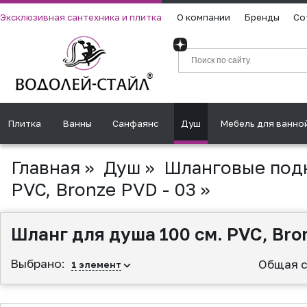
Эксклюзивная сантехника и плитка
О компании
Бренды
Со
Плитка
Ванны
Санфаянс
Душ
Мебель для ванно
Главная
»
Душ
»
Шланговые под
PVC, Bronze PVD - 03
»
Шланг для душа 100 см. PVC, Bron
Выбрано:
Общая с
1
элемент