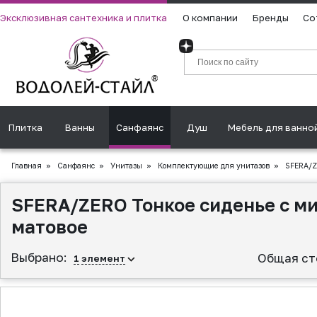
Эксклюзивная сантехника и плитка
О компании
Бренды
Со
Плитка
Ванны
Санфаянс
Душ
Мебель для ванно
Главная
»
Санфаянс
»
Унитазы
»
Комплектующие для унитазов
»
SFERA/ZE
SFERA/ZERO Тонкое сиденье с мик
матовое
Выбрано:
Общая ст
1
элемент
▲