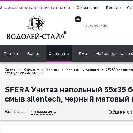
Эксклюзивная сантехника и плитка
О компании
Бренды
Со
Плитка
Ванны
Санфаянс
Душ
Мебель для ванно
Главная
»
Санфаянс
»
Унитазы
»
Унитазы приставные
»
SFERA Унитаз нап
артикул 1VPS54RNNS)
»
SFERA Унитаз напольный 55х35 б
смыв silentech, черный матовый
Выбрано:
Общая ст
1
элемент
▲