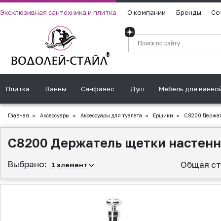
Эксклюзивная сантехника и плитка
О компании
Бренды
Со
Плитка
Ванны
Санфаянс
Душ
Мебель для ванно
Главная
»
Аксессуары
»
Аксессуары для туалета
»
Ершики
»
С8200 Держате
С8200 Держатель щетки настенн
Выбрано:
Общая ст
1
элемент
▲