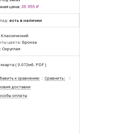
36 955 ₽
чная цена:
лад:
есть в наличии
:
Классический
нты цвета:
Бронза
:
Округлая
ехкарта
( 0.072мб. PDF )
бавить к сравнению
|
Сравнить:
0
ловия доставки
особы оплаты