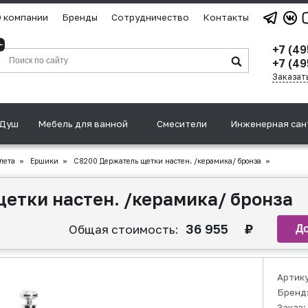
 компании
Бренды
Сотрудничество
Контакты
+7 (4
+7 (49
Заказат
Душ
Мебель для ванной
Смесители
Инженерная сан
лета
»
Ершики
»
С8200 Держатель щетки настен. /керамика/ бронза
»
етки настен. /керамика/ бронза
36 955
₽
Общая стоимость:
Артик
Бренд
Заказ: