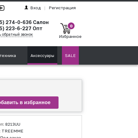
Вход
|
Регистрация
95) 274-0-636 Салон
0
5) 223-6-227 Опт
ь обратный звонок
Избранное
техника
Аксессуары
SALE
ул:
8213UU
:
TREEMME
Под заказ