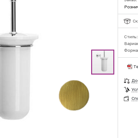
Розни
Ск
Стиль
Вариа
Форма
Т
До
Ус
Сп