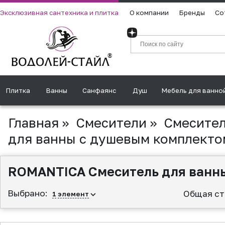
Эксклюзивная сантехника и плитка
О компании
Бренды
Со
Плитка
Ванны
Санфаянс
Душ
Мебель для ванно
Главная
»
Смесители
»
Смесител
для ванны с душевым комплекто
ROMANTICA Смеситель для ванны
Выбрано:
Общая ст
1
элемент