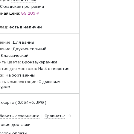
Складская программа
89 205 ₽
чная цена:
лад:
есть в наличии
чение:
Для ванны
ление:
Двухвентильный
:
Классический
нты цвета:
Бронза/керамика
стия для монтажа:
На 4 отверстия
ж:
На борт ванны
нты комплектации:
С душевым
туром
ехкарта
( 0.054мб. JPG )
бавить к сравнению
|
Сравнить:
0
ловия доставки
особы оплаты