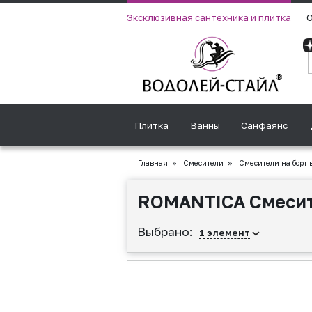
Эксклюзивная сантехника и плитка
О
Плитка
Ванны
Санфаянс
Главная
»
Смесители
»
Смесители на борт 
ROMANTICA Смесите
Выбрано:
1
элемент