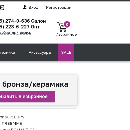
Вход
|
Регистрация
95) 274-0-636 Салон
0
5) 223-6-227 Опт
ь обратный звонок
Избранное
техника
Аксессуары
SALE
, бронза/керамика
ул:
3671UUPV
:
TREEMME
кция:
ROMANTICA