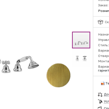
Заказ:
Розни
Ск
Назна
Управ
Стиль
Вариа
Отвер
Монта
Вариа
гарни
Т
До
Ус
Сп