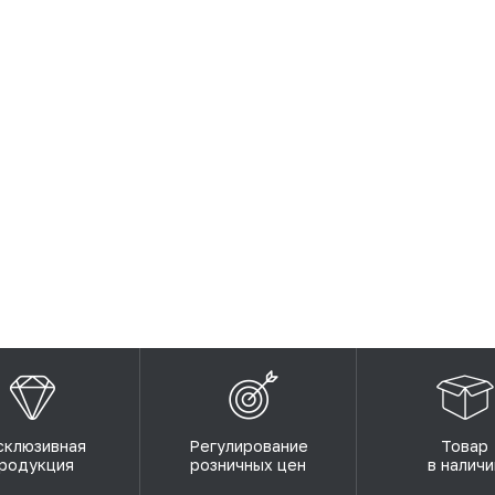
склюзивная
Регулирование
Товар
родукция
розничных цен
в наличи