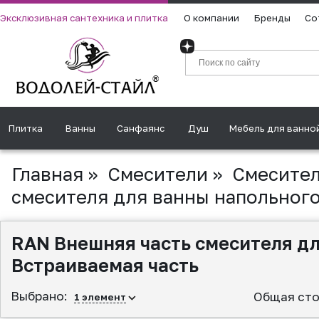
Эксклюзивная сантехника и плитка
О компании
Бренды
Со
Плитка
Ванны
Санфаянс
Душ
Мебель для ванно
Главная
»
Смесители
»
Смесител
смесителя для ванны напольного
RAN Внешняя часть смесителя дл
Встраиваемая часть
Выбрано:
Общая сто
1
элемент