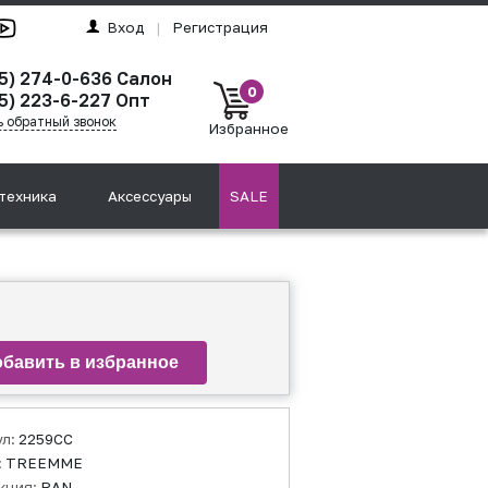
Вход
|
Регистрация
5) 274-0-636
Салон
0
5) 223-6-227
Опт
ь обратный звонок
Избранное
техника
Аксессуары
SALE
ул:
2259CC
:
TREEMME
кция:
RAN