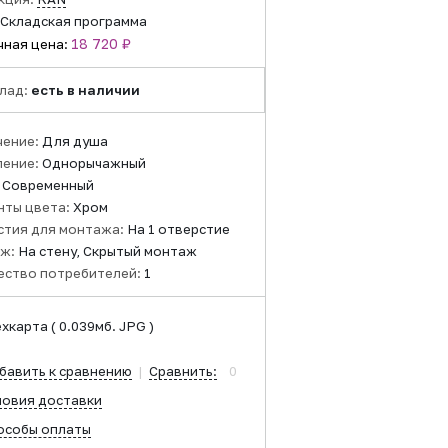
Складская программа
18 720 ₽
чная цена:
лад:
есть в наличии
чение:
Для душа
ление:
Однорычажный
:
Современный
нты цвета:
Хром
стия для монтажа:
На 1 отверстие
ж:
На стену, Скрытый монтаж
ество потребителей:
1
ехкарта
( 0.039мб. JPG )
бавить к сравнению
|
Сравнить:
0
ловия доставки
особы оплаты