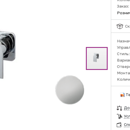
Заказ:
Розни
Ск
Назна
Управ
Стиль
Вариа
Отвер
Монта
Колич
Т
До
Ус
Сп