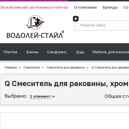
Эксклюзивная сантехника и плитка
О компании
Бренды
Со
Плитка
Ванны
Санфаянс
Душ
Мебель для ванно
Главная
»
Смесители
»
Смесители для раковины
»
Q Смеситель для ракови
Q Смеситель для раковины, хром
Выбрано:
Общая ст
1
элемент
▲