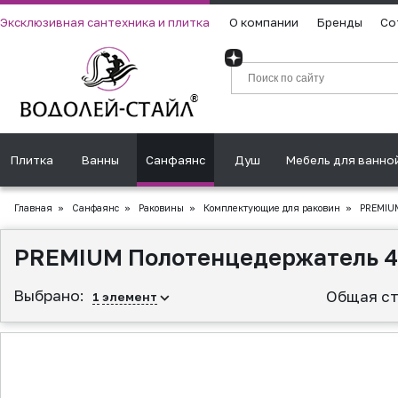
Эксклюзивная сантехника и плитка
О компании
Бренды
Со
Плитка
Ванны
Санфаянс
Душ
Мебель для ванно
Главная
»
Санфаянс
»
Раковины
»
Комплектующие для раковин
»
PREMIUM
PREMIUM Полотенцедержатель 45
Выбрано:
Общая ст
1
элемент
▲