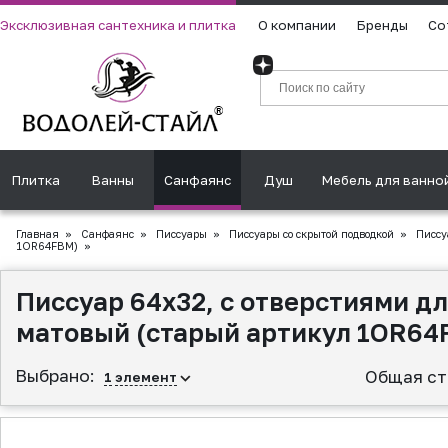
Эксклюзивная сантехника и плитка
О компании
Бренды
Со
Плитка
Ванны
Санфаянс
Душ
Мебель для ванно
Главная
»
Санфаянс
»
Писсуары
»
Писсуары со скрытой подводкой
»
Писсуа
1OR64FBM)
»
Писсуар 64х32, с отверстиями д
матовый (старый артикул 1OR64
Выбрано:
Общая ст
1
элемент
▲