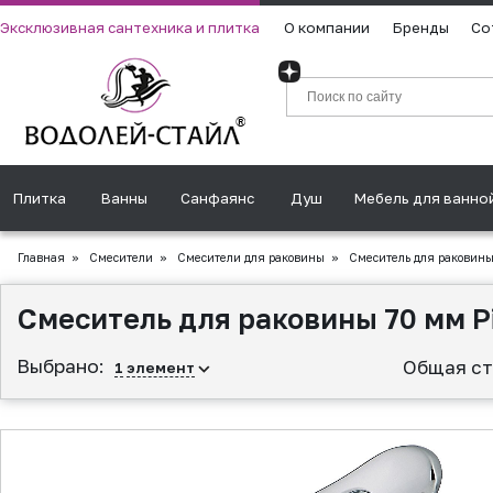
Эксклюзивная сантехника и плитка
О компании
Бренды
Со
Плитка
Ванны
Санфаянс
Душ
Мебель для ванно
Главная
»
Смесители
»
Смесители для раковины
»
Смеситель для раковины 7
Смеситель для раковины 70 мм Pi
Выбрано:
Общая ст
1
элемент
▲