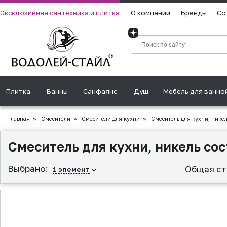
Эксклюзивная сантехника и плитка
О компании
Бренды
Со
Плитка
Ванны
Санфаянс
Душ
Мебель для ванно
Главная
»
Смесители
»
Смесители для кухни
»
Смеситель для кухни, нике
Смеситель для кухни, никель с
Выбрано:
Общая ст
1
элемент
▲