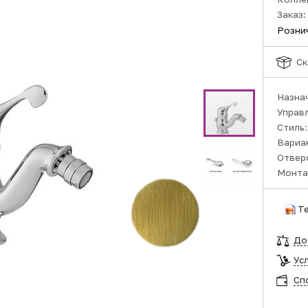
Заказ:
Розни
Ск
Назна
Управ
Стиль
Вариа
Отвер
Монта
Т
До
Ус
Сп