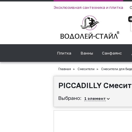
Эксклюзивная сантехника и плитка
О
Плитка
Ванны
Санфаянс
Главная
»
Смесители
»
Смесители для бид
PICCADILLY Смесит
Выбрано:
1
элемент