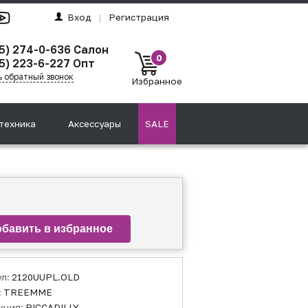
Вход
|
Регистрация
95) 274-0-636 Салон
0
5) 223-6-227 Опт
ь обратный звонок
Избранное
техника
Аксессуары
SALE
ул:
2120UUPL.OLD
:
TREEMME
кция:
PICCADILLY