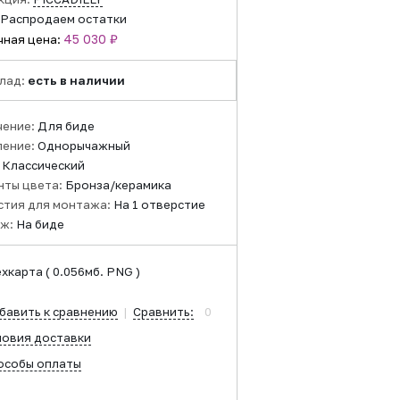
Распродаем остатки
45 030 ₽
чная цена:
лад:
есть в наличии
чение:
Для биде
ление:
Однорычажный
:
Классический
нты цвета:
Бронза/керамика
стия для монтажа:
На 1 отверстие
ж:
На биде
ехкарта
( 0.056мб. PNG )
бавить к сравнению
|
Сравнить:
0
ловия доставки
особы оплаты