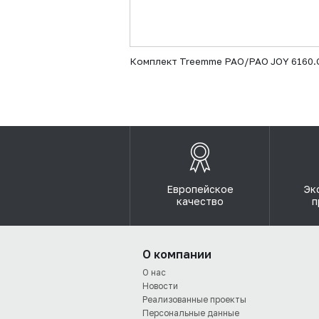
Комплект Treemme PAO/PAO JOY 6160.CC
Европейское
Эк
качество
п
О компании
О нас
Новости
Реализованные проекты
Персональные данные