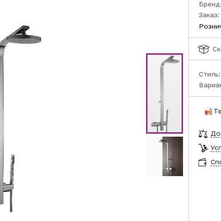
Бренд
Заказ:
Розни
Ск
Стиль
Вариа
Т
До
Ус
Сп