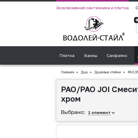
Эксклюзивная сантехника и плитка
О
Плитка
Ванны
Санфаянс
Главная
»
Душ
»
Душевые стойки
»
PAO/PA
PAO/PAO JOI Cмесит
хром
Выбрано:
1
элемент