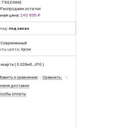
:
TREEMME
Распродаем остатки
140 695 ₽
чная цена:
лад:
под заказ
:
Современный
нты цвета:
Хром
ехкарта
( 0.028мб. JPG )
бавить к сравнению
|
Сравнить:
0
ловия доставки
особы оплаты