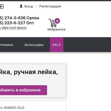
Вход
|
Регистрация
95) 274-0-636 Салон
0
5) 223-6-227 Опт
ь обратный звонок
Избранное
техника
Аксессуары
SALE
йка, ручная лейка,
ул:
6160CC.OLD