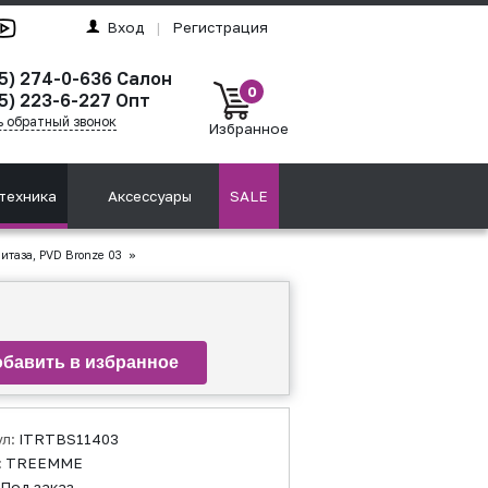
Вход
|
Регистрация
95) 274-0-636 Салон
0
5) 223-6-227 Опт
ь обратный звонок
Избранное
техника
Аксессуары
SALE
итаза, PVD Bronze 03
»
ул:
ITRTBS11403
:
TREEMME
Под заказ