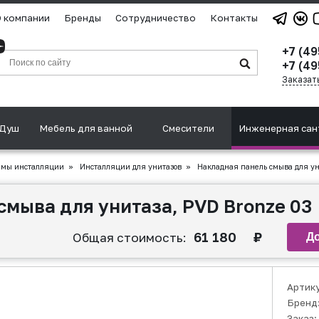
 компании
Бренды
Сотрудничество
Контакты
+7 (4
+7 (49
Заказат
Душ
Мебель для ванной
Смесители
Инженерная сан
емы инсталляции
»
Инсталляции для унитазов
»
Накладная панель смыва для ун
смыва для унитаза, PVD Bronze 03
61 180
₽
Общая стоимость:
Артик
Бренд
Заказ: