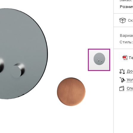
Розни
Ск
Вариа
Стиль
Т
До
Ус
Сп