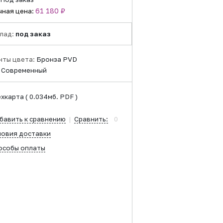
61 180 ₽
чная цена:
лад:
под заказ
нты цвета:
Бронза PVD
:
Современный
ехкарта
( 0.034мб. PDF )
бавить к сравнению
|
Сравнить:
0
ловия доставки
особы оплаты