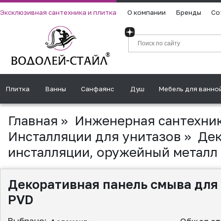
Эксклюзивная сантехника и плитка
О компании
Бренды
Со
Плитка
Ванны
Санфаянс
Душ
Мебель для ванно
Главная
»
Инженерная сантехни
Инсталляции для унитазов
»
Дек
инсталляции, оружейный металл
Декоративная панель смыва для
PVD
Выбрано: