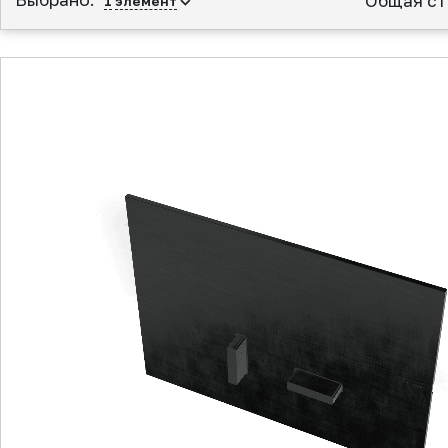
Общая ст
1
элемент
▲