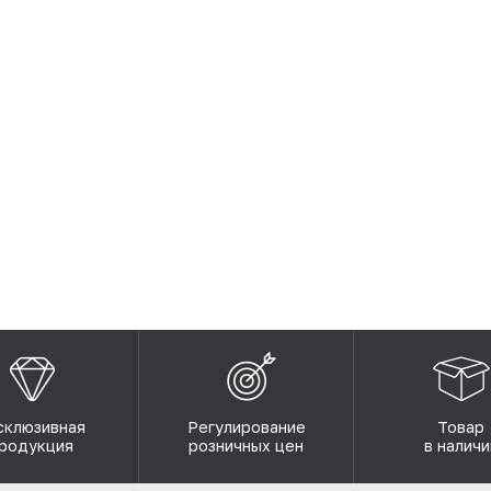
склюзивная
Регулирование
Товар
родукция
розничных цен
в наличи