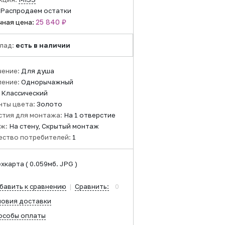
Распродаем остатки
25 840 ₽
чная цена:
лад:
есть в наличии
чение:
Для душа
ление:
Однорычажный
:
Классический
нты цвета:
Золото
стия для монтажа:
На 1 отверстие
ж:
На стену, Скрытый монтаж
ество потребителей:
1
ехкарта
( 0.059мб. JPG )
бавить к сравнению
|
Сравнить:
0
ловия доставки
особы оплаты