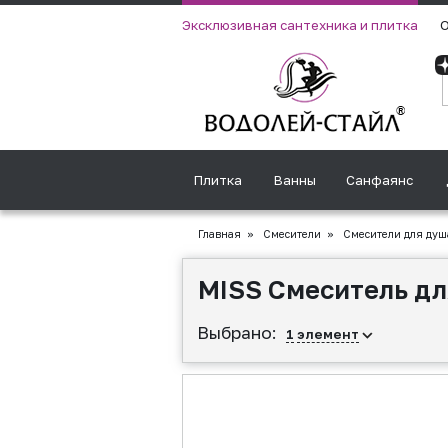
Эксклюзивная сантехника и плитка
О
Плитка
Ванны
Санфаянс
Главная
»
Смесители
»
Смесители для душ
MISS Смеситель для
Выбрано:
1
элемент