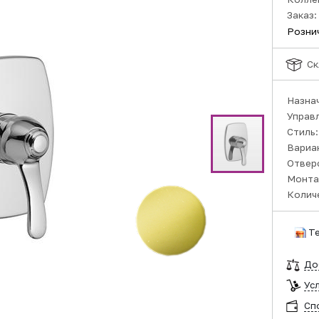
Заказ:
Розни
Ск
Назна
Управ
Стиль
Вариа
Отвер
Монта
Колич
Т
До
Ус
Сп