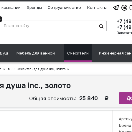
 компании
Бренды
Сотрудничество
Контакты
+7 (4
+7 (49
Заказат
Душ
Мебель для ванной
Смесители
Инженерная сан
а
»
MISS Смеситель для душа inc., золото
»
 душа inc., золото
25 840
₽
Общая стоимость:
Артик
Бренд
Колле