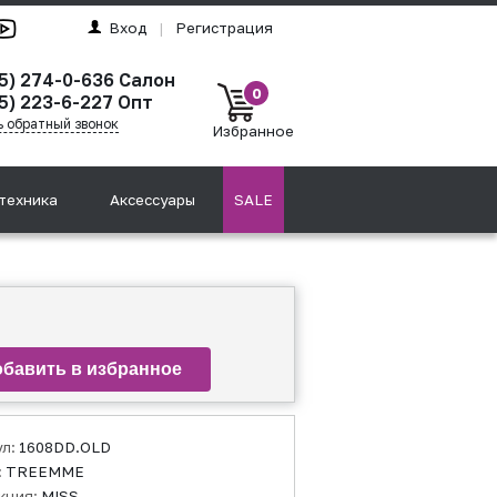
Вход
|
Регистрация
95) 274-0-636 Салон
0
5) 223-6-227 Опт
ь обратный звонок
Избранное
техника
Аксессуары
SALE
ул:
1608DD.OLD
:
TREEMME
кция:
MISS