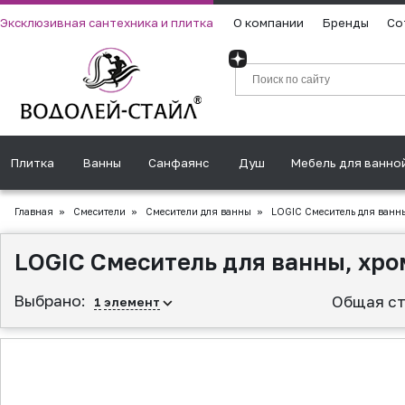
Эксклюзивная сантехника и плитка
О компании
Бренды
Со
Плитка
Ванны
Санфаянс
Душ
Мебель для ванно
Главная
»
Смесители
»
Смесители для ванны
»
LOGIC Смеситель для ванны
LOGIC Смеситель для ванны, хро
Выбрано:
Общая ст
1
элемент
▲