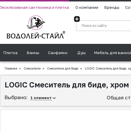
Эксклюзивная сантехника и плитка
О компании
Бренды
Со
Плитка
Ванны
Санфаянс
Душ
Мебель для ванно
Главная
»
Смесители
»
Смесители для биде
»
LOGIC Смеситель для биде, х
LOGIC Смеситель для биде, хром
Выбрано:
Общая ст
1
элемент
▲