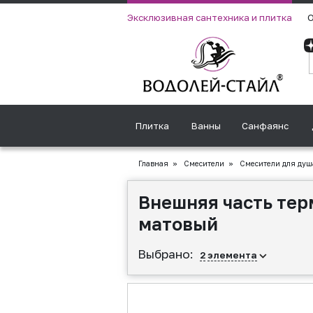
Эксклюзивная сантехника и плитка
О
Плитка
Ванны
Санфаянс
Главная
»
Смесители
»
Смесители для душ
Внешняя часть тер
матовый
Выбрано:
2
элемента