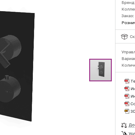
Бренд
Колле
Заказ:
Розни
Ск
Управ
Вариа
Колич
Т
И
И
С
3
До
Ус