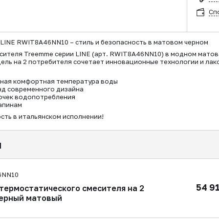
Сп
LINE RWIT8A46NN10 – стиль и безопасность в матовом черном
сителя Treemme серии LINE (арт. RWIT8A46NN10) в модном матов
ель на 2 потребителя сочетает инновационные технологии и лак
нная комфортная температура воды
нд современного дизайна
очек водопотребления
рапинам
сть в итальянском исполнении!
я
6NN10
54 9
термостатического смесителя на 2
черный матовый