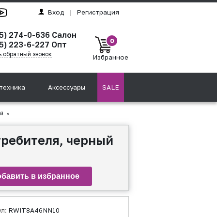
Вход
|
Регистрация
95) 274-0-636 Салон
0
5) 223-6-227 Опт
ь обратный звонок
Избранное
техника
Аксессуары
SALE
ый
»
требителя, черный
ул:
RWIT8A46NN10