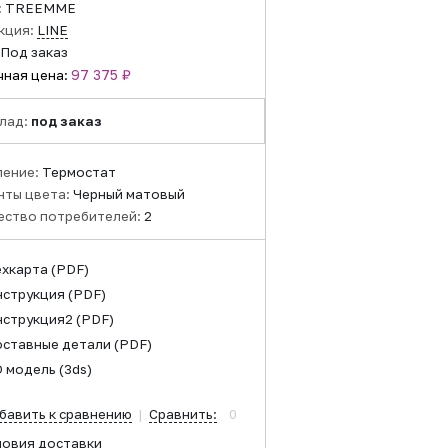
:
TREEMME
кция:
LINE
Под заказ
97 375 ₽
чная цена:
лад:
под заказ
ление:
Термостат
нты цвета:
Черный матовый
ество потребителей:
2
ехкарта
(PDF)
нструкция
(PDF)
нструкция2
(PDF)
оставные детали
(PDF)
D модель
(3ds)
бавить к сравнению
|
Сравнить:
0
ловия доставки