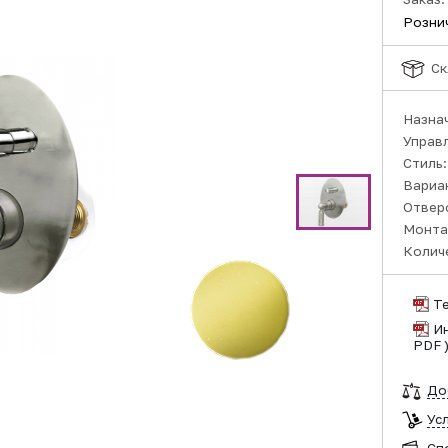
Розни
Ск
Назна
Управ
Стиль
Вариа
Отвер
Монта
Колич
Т
И
PDF 
До
Ус