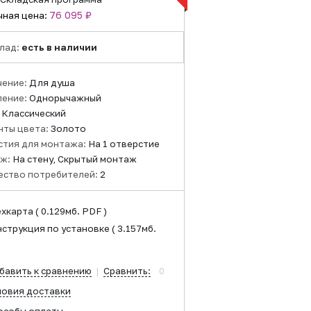
76 095 ₽
чная цена:
лад:
есть в наличии
чение:
Для душа
ление:
Однорычажный
:
Классический
нты цвета:
Золото
стия для монтажа:
На 1 отверстие
ж:
На стену, Скрытый монтаж
ество потребителей:
2
ехкарта
( 0.129мб. PDF )
нструкция по установке
( 3.157мб.
)
бавить к сравнению
|
Сравнить:
0
ловия доставки