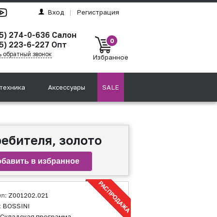
Вход
|
Регистрация
95) 274-0-636 Салон
0
5) 223-6-227 Опт
ь обратный звонок
Избранное
техника
Аксессуары
SALE
ебителя, золото
ул:
Z001202.021
:
BOSSINI
Складская программа