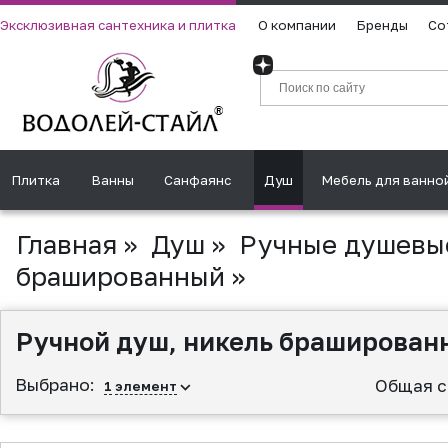
Эксклюзивная сантехника и плитка
О компании
Бренды
Со
Плитка
Ванны
Санфаянс
Душ
Мебель для ванно
Главная
»
Душ
»
Ручные душевы
брашированный
»
Ручной душ, никель браширован
Выбрано:
Общая с
1
элемент