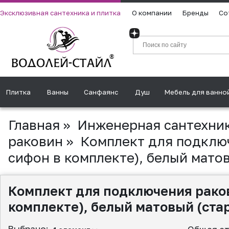
Эксклюзивная сантехника и плитка
О компании
Бренды
Со
Плитка
Ванны
Санфаянс
Душ
Мебель для ванно
Главная
»
Инженерная сантехни
раковин
»
Комплект для подключ
сифон в комплекте), белый мат
Комплект для подключения раков
комплекте), белый матовый (ст
Выбрано: