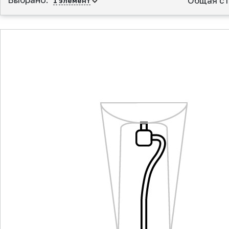
Общая ст
1
элемент
▲