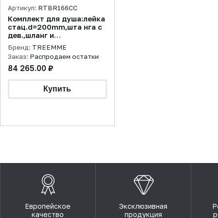
Артикул:
RTBR166CC
Комплект для душа:лейка
стац.d=200mm,шта нга с
дев.,шланг и
ручн.лейка,хром
Бренд:
TREEMME
Заказ:
Распродаем остатки
84 265.00 ₽
Европейское
Эксклюзивная
Р
качество
продукция
р