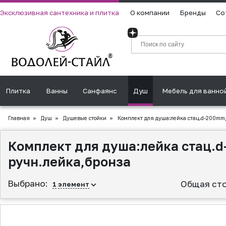
Эксклюзивная сантехника и плитка
О компании
Бренды
Со
Плитка
Ванны
Санфаянс
Душ
Мебель для ванно
Главная
»
Душ
»
Душевые стойки
»
Комплект для душа:лейка стац.d-200mm,ш
Комплект для душа:лейка стац.d
ручн.лейка,бронза
Выбрано:
Общая сто
1
элемент
▲