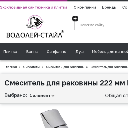
Эксклюзивная сантехника и плитка
О компании
Бренды
Со
Плитка
Ванны
Санфаянс
Душ
Мебель для ванно
Главная
»
Смесители
»
Смесители для раковины
»
Смеситель для раковины
Смеситель для раковины 222 мм 
Выбрано:
Общая ст
1
элемент
▲