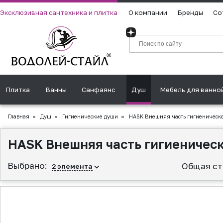
Эксклюзивная сантехника и плитка
О компании
Бренды
Со
Плитка
Ванны
Санфаянс
Душ
Мебель для ванно
Главная
»
Душ
»
Гигиенические души
»
HASK Внешняя часть гигиеническог
HASK Внешняя часть гигиеническ
Выбрано:
Общая ст
2
элемента
▲