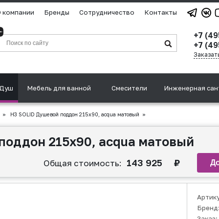
 компании
Бренды
Сотрудничество
Контакты
+7 (4
+7 (49
Заказат
Душ
Мебель для ванной
Смесители
Инженерная сан
»
H3 SOLID Душевой поддон 215x90, acqua матовый
»
поддон 215x90, acqua матовый
143 925
₽
Общая стоимость:
Артик
Бренд
Заказ: