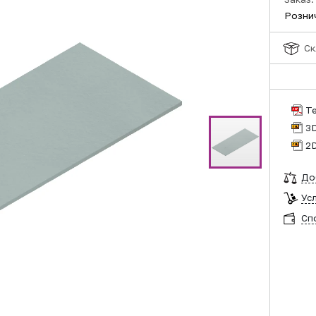
Розни
Ск
Т
3
2
До
Ус
Сп