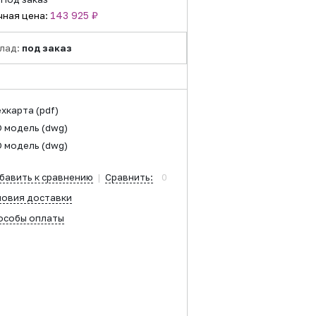
143 925 ₽
чная цена:
лад:
под заказ
ехкарта
(pdf)
D модель
(dwg)
D модель
(dwg)
бавить к сравнению
|
Сравнить:
0
ловия доставки
особы оплаты