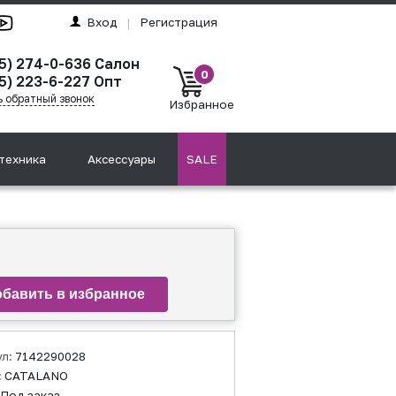
Вход
|
Регистрация
95) 274-0-636 Салон
0
5) 223-6-227 Опт
ь обратный звонок
Избранное
техника
Аксессуары
SALE
ул:
7142290028
:
CATALANO
Под заказ