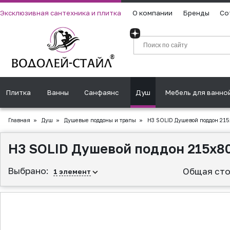
Эксклюзивная сантехника и плитка
О компании
Бренды
Со
Плитка
Ванны
Санфаянс
Душ
Мебель для ванно
Главная
»
Душ
»
Душевые поддоны и трапы
»
H3 SOLID Душевой поддон 215
H3 SOLID Душевой поддон 215x80
Выбрано:
Общая сто
1
элемент
▲