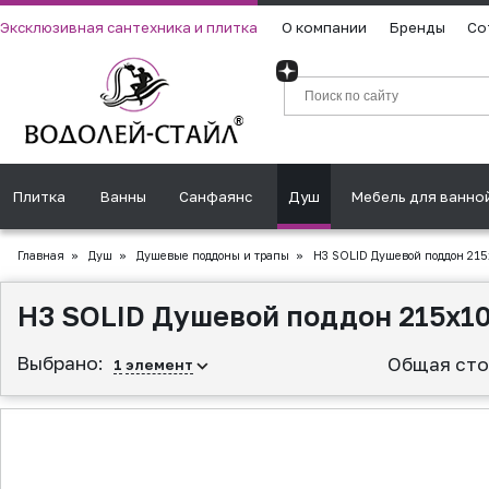
Эксклюзивная сантехника и плитка
О компании
Бренды
Со
Плитка
Ванны
Санфаянс
Душ
Мебель для ванно
Главная
»
Душ
»
Душевые поддоны и трапы
»
H3 SOLID Душевой поддон 215
H3 SOLID Душевой поддон 215x10
Выбрано:
Общая сто
1
элемент
▲