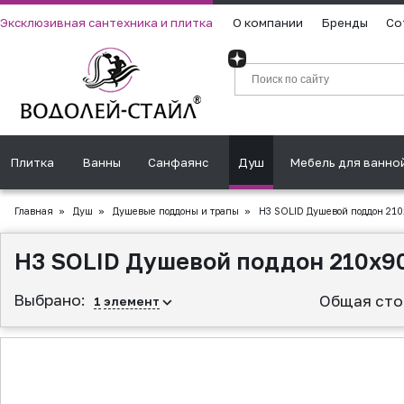
Эксклюзивная сантехника и плитка
О компании
Бренды
Со
Плитка
Ванны
Санфаянс
Душ
Мебель для ванно
Главная
»
Душ
»
Душевые поддоны и трапы
»
H3 SOLID Душевой поддон 210
H3 SOLID Душевой поддон 210x9
Выбрано:
Общая сто
1
элемент
▲