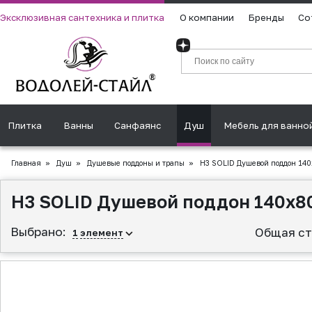
Эксклюзивная сантехника и плитка
О компании
Бренды
Со
Плитка
Ванны
Санфаянс
Душ
Мебель для ванно
Главная
»
Душ
»
Душевые поддоны и трапы
»
H3 SOLID Душевой поддон 140
H3 SOLID Душевой поддон 140x8
Выбрано:
Общая ст
1
элемент
▲