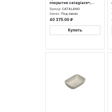
покрытие cataglaze+,
цемент матовый (старый
Бренд:
CATALANO
артикул 15025VECS)
Заказ:
Под заказ
40 375.00 ₽