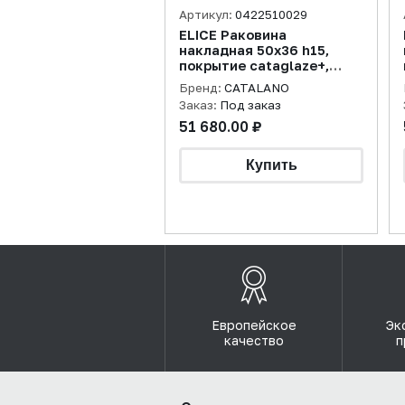
Артикул:
0422510029
ELICE Раковина
накладная 50х36 h15,
покрытие cataglaze+,
sabbia матовая
Бренд:
CATALANO
Заказ:
Под заказ
51 680.00 ₽
Европейское
Эк
качество
п