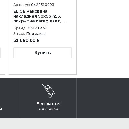
Артикул:
0422510023
ELICE Раковина
накладная 50х36 h15,
покрытие cataglaze+,
цемент матовый
Бренд:
CATALANO
Заказ:
Под заказ
51 680.00 ₽
Бесплатная
и
доставка