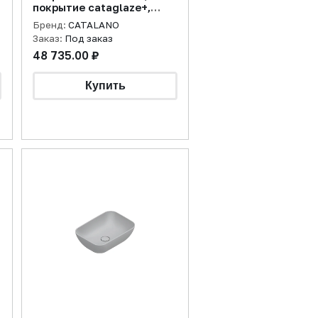
покрытие cataglaze+,
sabbia матовая
Бренд:
CATALANO
Заказ:
Под заказ
48 735.00 ₽