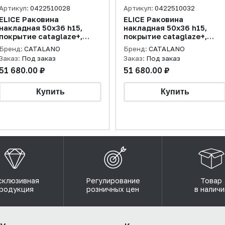
Артикул:
0422510028
Артикул:
0422510032
ELICE Раковина
ELICE Раковина
накладная 50х36 h15,
накладная 50х36 h15,
покрытие cataglaze+,
покрытие cataglaze+,
acqua матовая
tortora матовая
Бренд:
CATALANO
Бренд:
CATALANO
Заказ:
Под заказ
Заказ:
Под заказ
51 680.00 ₽
51 680.00 ₽
склюзивная
Регулирование
Товар
родукция
розничных цен
в наличи