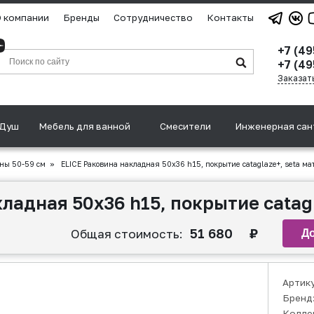
 компании
Бренды
Сотрудничество
Контакты
+7 (4
+7 (49
Заказат
Душ
Мебель для ванной
Смесители
Инженерная сан
ны 50-59 см
»
ELICE Раковина накладная 50х36 h15, покрытие cataglaze+, seta ма
ладная 50х36 h15, покрытие catagl
51 680
₽
Общая стоимость:
Артик
Бренд
Колле