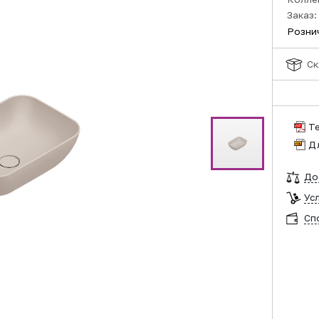
Заказ:
Розни
Ск
Т
Д
До
Ус
Сп