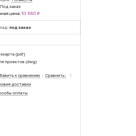
Под заказ
51 680 ₽
чная цена:
лад:
под заказ
ехкарта
(pdf)
ля проектов
(dwg)
бавить к сравнению
|
Сравнить:
0
ловия доставки
особы оплаты