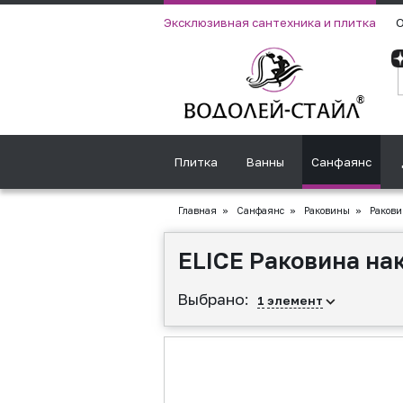
Эксклюзивная сантехника и плитка
О
Плитка
Ванны
Санфаянс
Главная
»
Санфаянс
»
Раковины
»
Ракови
ELICE Раковина нак
Выбрано:
1
элемент