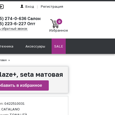
Вход
|
Регистрация
95) 274-0-636 Салон
0
5) 223-6-227 Опт
ь обратный звонок
Избранное
техника
Аксессуары
SALE
товая
»
aze+, seta матовая
ул:
0422510031
:
CATALANO
кция:
TONALITÀ