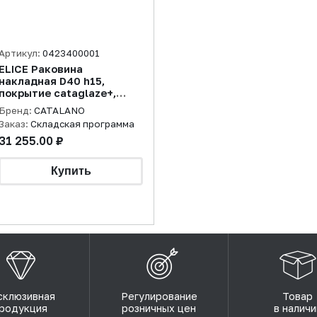
Артикул:
0423400001
ELICE Раковина
накладная D40 h15,
покрытие cataglaze+,
белая
Бренд:
CATALANO
Заказ:
Складская программа
31 255.00 ₽
склюзивная
Регулирование
Товар
родукция
розничных цен
в наличи