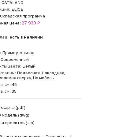
:
CATALANO
кция:
ELICE
Складская программа
27 930 ₽
чная цена:
лад:
есть в наличии
:
Прямоугольная
:
Современный
нты цвета:
Белый
аковины:
Подвесная, Накладная,
ваемая сверху, На мебель
а, см:
45
а, см:
35
ехкарта
(pdf)
D модель
(dwg)
ля проектов
(zip)
бавить к сравнению
|
Сравнить:
0