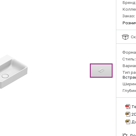
Бренд
Колле
Заказ:
Розни
Ск
Форма
Стиль
Вариа
Тип р
Встраи
Ширин
Глубин
Т
2
Д
До