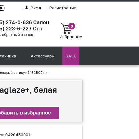
Вход
|
Регистрация
95) 274-0-636 Салон
0
5) 223-6-227 Опт
ь обратный звонок
Избранное
техника
Аксессуары
SALE
 (старый артикул 145GR00)
»
aglaze+, белая
ул:
0420450001