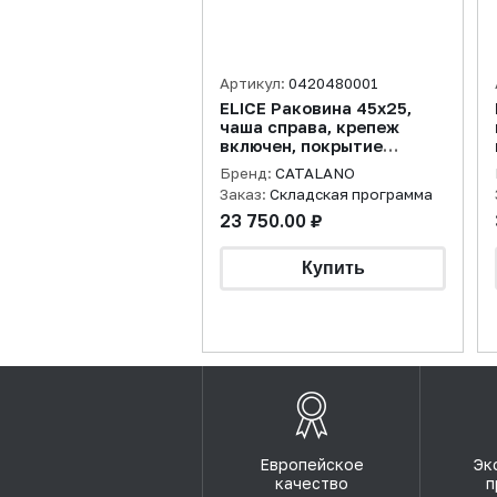
Артикул:
0420480001
ELICE Раковина 45x25,
чаша справа, крепеж
включен, покрытие
cataglaze+, белая
Бренд:
CATALANO
Заказ:
Складская программа
23 750.00 ₽
Европейское
Эк
качество
п