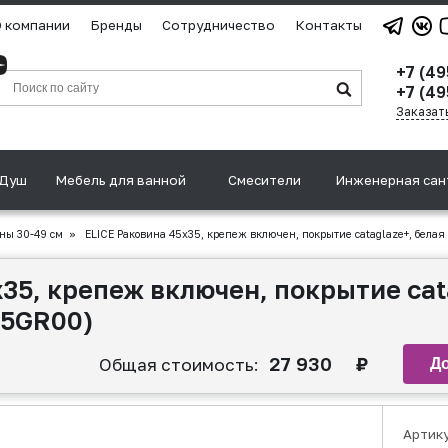
 компании
Бренды
Сотрудничество
Контакты
+7 (4
+7 (49
Заказат
Душ
Мебель для ванной
Смесители
Инженерная сан
ны 30-49 см
»
ELICE Раковина 45х35, крепеж включен, покрытие cataglaze+, белая
35, крепеж включен, покрытие cat
45GR00)
27 930
₽
Общая стоимость:
Артик