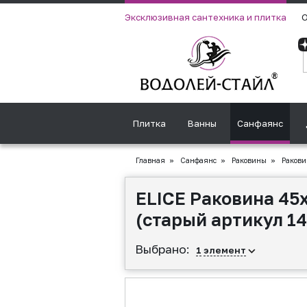
Эксклюзивная сантехника и плитка
О
Плитка
Ванны
Санфаянс
Главная
»
Санфаянс
»
Раковины
»
Ракови
ELICE Раковина 45х
(старый артикул 1
Выбрано:
1
элемент