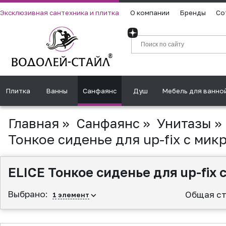
Эксклюзивная сантехника и плитка
О компании
Бренды
Со
Плитка
Ванны
Санфаянс
Душ
Мебель для ванно
Главная
»
Санфаянс
»
Унитазы
»
Тонкое сиденье для up-fix с мик
ELICE Тонкое сиденье для up-fix
Выбрано:
Общая ст
1
элемент