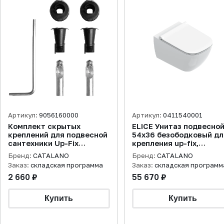
Артикул:
9056160000
Артикул:
0411540001
Комплект скрытых
ELICE Унитаз подвесно
креплений для подвесной
54х36 безободковый дл
сантехники Up-Fix
крепления up-fix,
(монтаж сверху)
покрытие cataglaze+,
Бренд:
CATALANO
Бренд:
CATALANO
смыв silentech, белый
Заказ:
складская программа
Заказ:
складская программ
2 660 ₽
55 670 ₽