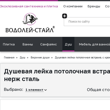
Эксклюзивная сантехника и плитка
О компании
Бренды
Со
Плитка
Ванны
Санфаянс
Душ
Мебель для ванно
Главная
»
Душ
»
Верхние души
»
Душевая лейка потолочная встраив. с хро
Душевая лейка потолочная встраи
нерж сталь
Выбрано:
Общая сто
1
элемент
▲