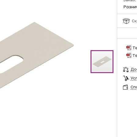
Розни
Ск
Т
Т
До
Ус
Сп