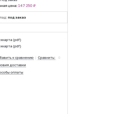
147 250 ₽
чная цена:
лад:
под заказ
ехкарта
(pdf)
ехкарта
(pdf)
бавить к сравнению
|
Сравнить:
0
ловия доставки
особы оплаты