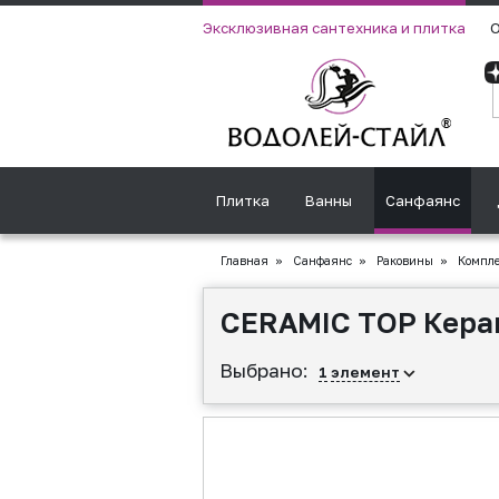
Эксклюзивная сантехника и плитка
О
Плитка
Ванны
Санфаянс
Главная
»
Санфаянс
»
Раковины
»
Компле
CERAMIC TOP Керам
Выбрано:
1
элемент