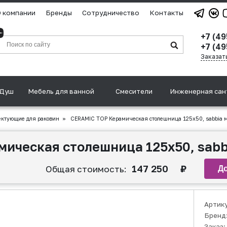
 компании
Бренды
Сотрудничество
Контакты
+7 (4
+7 (49
Заказат
Душ
Мебель для ванной
Смесители
Инженерная сан
ктующие для раковин
»
CERAMIC TOP Керамическая столешница 125х50, sabbia 
ическая столешница 125х50, sabb
147 250
₽
Общая стоимость:
Артик
Бренд
Заказ: