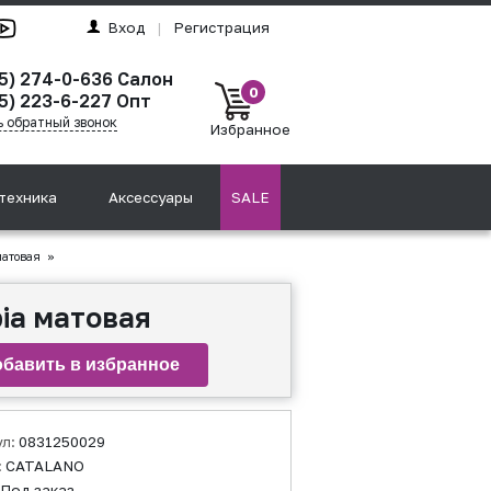
Вход
|
Регистрация
95) 274-0-636 Салон
0
5) 223-6-227 Опт
ь обратный звонок
Избранное
техника
Аксессуары
SALE
матовая
»
ia матовая
ул:
0831250029
:
CATALANO
Под заказ