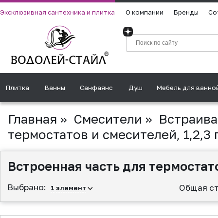
Эксклюзивная сантехника и плитка
О компании
Бренды
Со
Плитка
Ванны
Санфаянс
Душ
Мебель для ванно
Главная
»
Смесители
»
Встраив
термостатов и смесителей, 1,2,3
Встроенная часть для термостато
Выбрано:
Общая ст
1
элемент