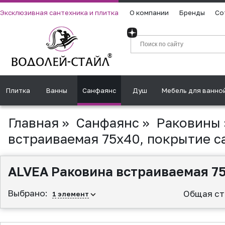
Эксклюзивная сантехника и плитка
О компании
Бренды
Со
Плитка
Ванны
Санфаянс
Душ
Мебель для ванно
Главная
»
Санфаянс
»
Раковины
встраиваемая 75х40, покрытие ca
ALVEA Раковина встраиваемая 75х
Выбрано:
Общая ст
1
элемент