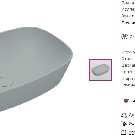
Бренд
Колле
Заказ:
Розни
Ск
Форма
Стиль
Вариа
Тип р
Ширин
Глубин
Т
До
Ус
Сп