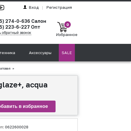
Вход
|
Регистрация
95) 274-0-636 Салон
0
5) 223-6-227 Опт
ь обратный звонок
Избранное
техника
Аксессуары
SALE
матовая
»
laze+, acqua
ул:
0622600028