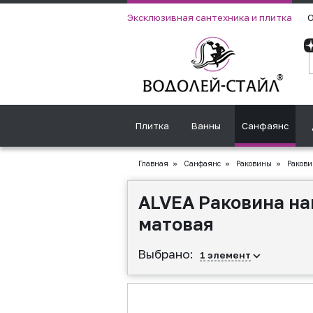
Эксклюзивная сантехника и плитка
О
Плитка
Ванны
Санфаянс
Главная
»
Санфаянс
»
Раковины
»
Ракови
ALVEA Раковина нак
матовая
Выбрано:
1
элемент