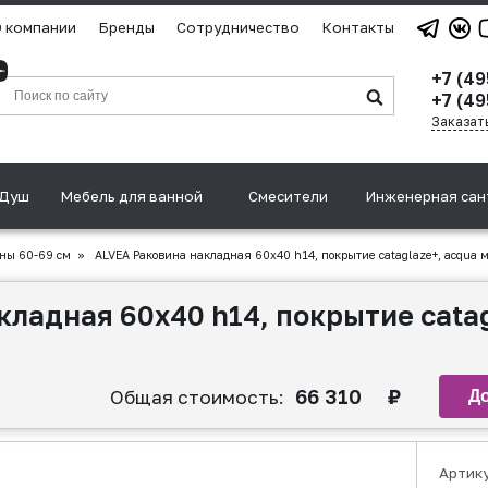
 компании
Бренды
Сотрудничество
Контакты
+7 (4
+7 (49
Заказат
Душ
Мебель для ванной
Смесители
Инженерная сан
ны 60-69 см
»
ALVEA Раковина накладная 60х40 h14, покрытие cataglaze+, acqua 
ладная 60х40 h14, покрытие catag
66 310
₽
Общая стоимость:
Артик