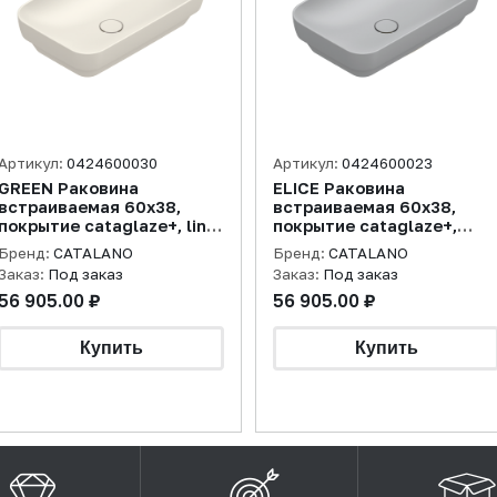
Артикул:
0424600030
Артикул:
0424600023
GREEN Раковина
ELICE Раковина
встраиваемая 60х38,
встраиваемая 60х38,
покрытие cataglaze+, lino
покрытие cataglaze+,
матовая
цемент матовый
Бренд:
CATALANO
Бренд:
CATALANO
Заказ:
Под заказ
Заказ:
Под заказ
56 905.00 ₽
56 905.00 ₽