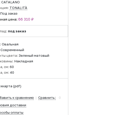
:
CATALANO
кция:
TONALITÀ
Под заказ
66 310 ₽
чная цена:
лад:
под заказ
:
Овальная
:
Современный
нты цвета:
Зеленый матовый
аковины:
Накладная
а, см:
60
а, см:
40
ехкарта
(pdf)
бавить к сравнению
|
Сравнить:
0
ловия доставки
особы оплаты