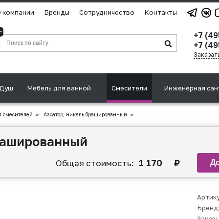
 компании
Бренды
Сотрудничество
Контакты
+7 (49
+7 (49
Заказат
Душ
Мебель для ванной
Смесители
Инженерная сан
 смесителей
»
Аэратор, никель брашированный
»
брашированный
1 170
₽
Общая стоимость:
Артик
Бренд
Заказ: