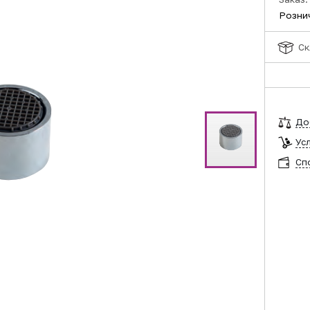
Розни
Ск
До
Ус
Сп