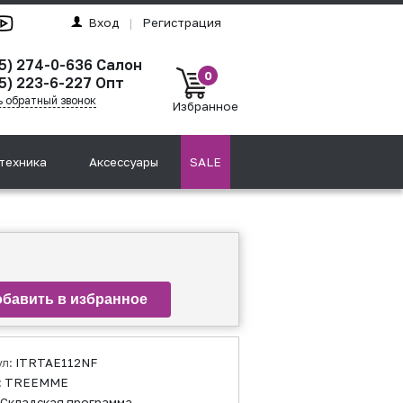
Вход
|
Регистрация
5) 274-0-636
Салон
0
5) 223-6-227
Опт
ь обратный звонок
Избранное
техника
Аксессуары
SALE
ул:
ITRTAE112NF
:
TREEMME
Складская программа