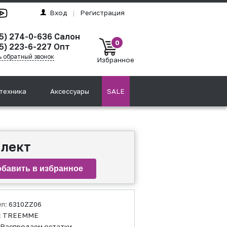
Вход
|
Регистрация
5) 274-0-636
Салон
0
5) 223-6-227
Опт
ь обратный звонок
Избранное
техника
Аксессуары
SALE
плект
ул:
6310ZZ06
:
TREEMME
Распродаем остатки