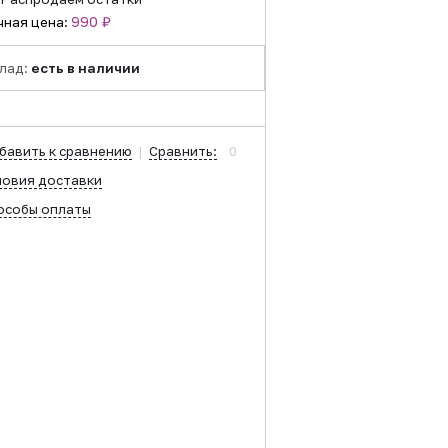
990 ₽
чная цена:
лад:
есть в наличии
бавить к сравнению
|
Сравнить:
0
ловия доставки
особы оплаты