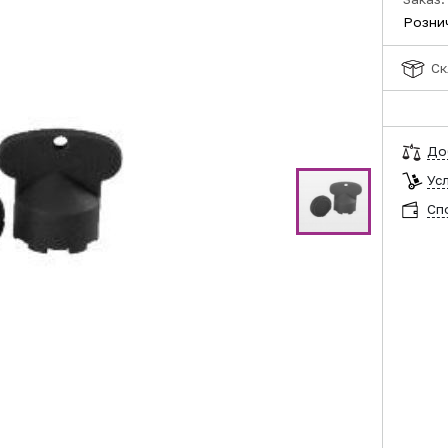
Розни
Ск
До
Ус
Сп