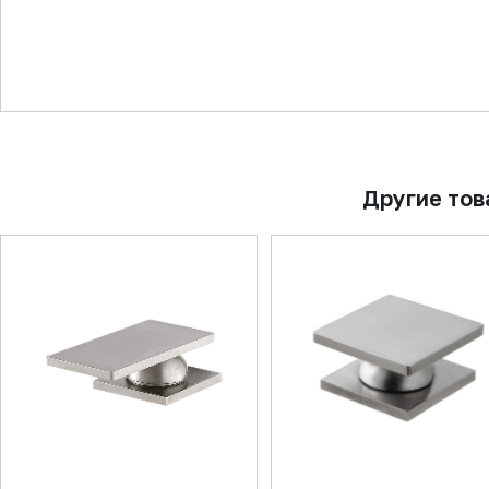
▼
Другие то