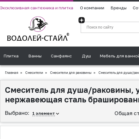
Эксклюзивная сантехника и плитка
О компании
Бренды
Со
Плитка
Ванны
Санфаянс
Душ
Мебель для ванно
Главная
»
Смесители
»
Смесители для раковины
»
Смеситель для душа/рак
Смеситель для душа/раковины, 
нержавеющая сталь браширован
Выбрано:
Общая с
1
элемент
▲