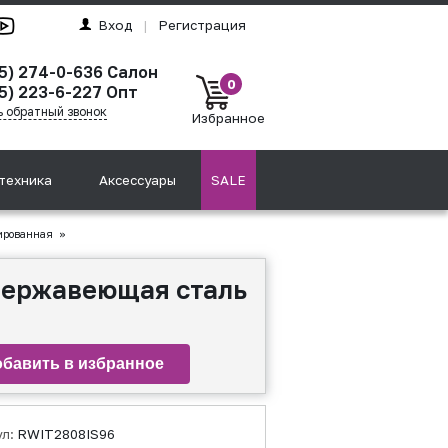
Вход
|
Регистрация
95) 274-0-636 Салон
0
5) 223-6-227 Опт
ь обратный звонок
Избранное
техника
Аксессуары
SALE
ированная
»
нержавеющая сталь
ул:
RWIT2808IS96