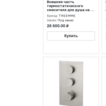
Внешняя часть
термостатического
смесителя для душа на 1
потребителя без
Бренд:
TREEMME
перекрытия X-Change,
Заказ:
Под заказ
желтое золото PVD
26 600.00 ₽