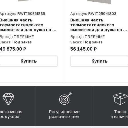
Артикул:
RWIT6086IS35
Артикул:
RWIT2594IS03
Внешняя часть
Внешняя часть
термостатического
термостатического
смесителя для душа на 2
смесителя для душа на 3
потребителя 22mm,
потребителя 5mm,
Бренд:
TREEMME
Бренд:
TREEMME
нержавеющая сталь
нержавеющая сталь
Заказ:
Под заказ
Заказ:
Под заказ
брашированная
брашированная
49 875.00 ₽
56 145.00 ₽
склюзивная
Регулирование
Товар
родукция
розничных цен
в наличи