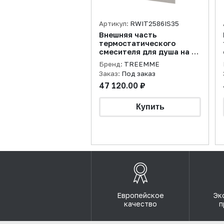
Артикул:
RWIT2586IS35
Внешняя часть
термостатического
смесителя для душа на 2
потребителя 5mm,
Бренд:
TREEMME
нержавеющая сталь
Заказ:
Под заказ
брашированная
47 120.00 ₽
Европейское
Эк
качество
п