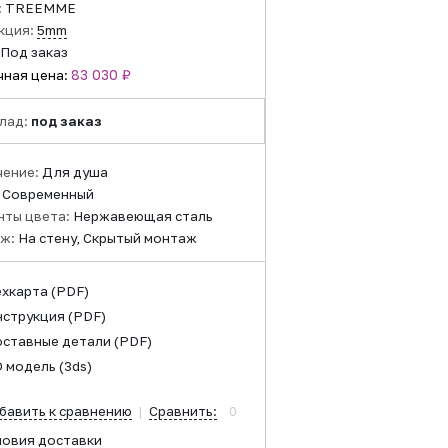
:
TREEMME
кция:
5mm
Под заказ
83 030 ₽
чная цена:
лад:
под заказ
чение:
Для душа
:
Современный
нты цвета:
Нержавеющая сталь
ж:
На стену, Скрытый монтаж
ехкарта
(PDF)
нструкция
(PDF)
оставные детали
(PDF)
D модель
(3ds)
бавить к сравнению
|
Сравнить:
0
ловия доставки