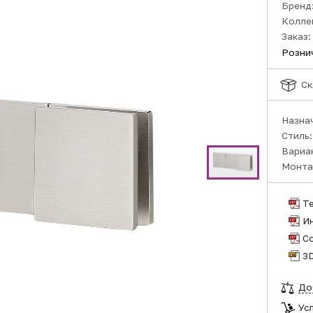
Бренд
Колле
Заказ:
Розни
Ск
Назна
Стиль
Вариа
Монта
Т
И
С
3
До
Ус