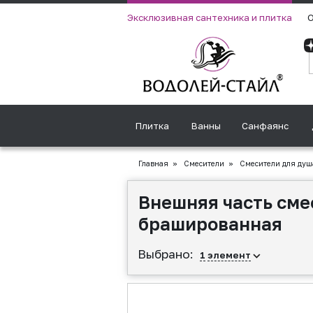
Эксклюзивная сантехника и плитка
О
Плитка
Ванны
Санфаянс
Главная
»
Смесители
»
Смесители для душ
Внешняя часть см
брашированная
Выбрано:
1
элемент