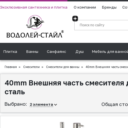
Эксклюзивная сантехника и плитка
О компании
Бренды
Со
Плитка
Ванны
Санфаянс
Душ
Мебель для ванно
Главная
»
Смесители
»
Смесители для ванны
»
40mm Внешняя часть смеси
40mm Внешняя часть смесителя
сталь
Выбрано:
Общая сто
2
элемента
▲