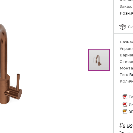
Заказ:
Розни
Ск
Назна
Управ
Вариа
Отвер
Монта
Тип:
В
Колич
Т
И
3
До