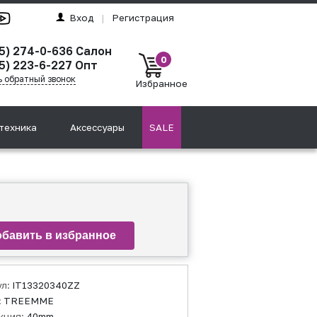
Вход
|
Регистрация
95) 274-0-636 Салон
0
5) 223-6-227 Опт
ь обратный звонок
Избранное
техника
Аксессуары
SALE
ул:
IT13320340ZZ
:
TREEMME
кция:
40mm