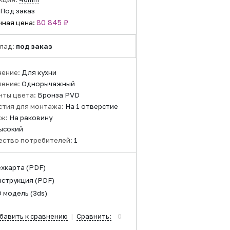
Под заказ
80 845 ₽
чная цена:
лад:
под заказ
чение:
Для кухни
ление:
Однорычажный
нты цвета:
Бронза PVD
стия для монтажа:
На 1 отверстие
ж:
На раковину
ысокий
ество потребителей:
1
ехкарта
(PDF)
нструкция
(PDF)
D модель
(3ds)
бавить к сравнению
|
Сравнить:
0