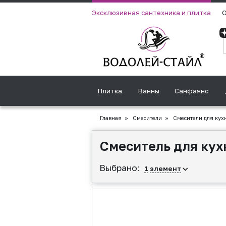
Эксклюзивная сантехника и плитка
О
Плитка
Ванны
Санфаянс
Главная
»
Смесители
»
Смесители для кух
Смеситель для кух
Выбрано:
1
элемент