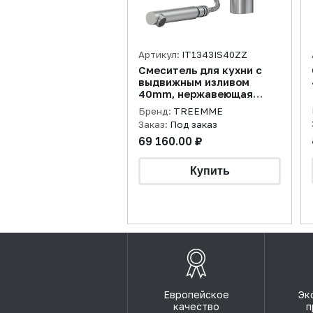
Артикул:
IT1343IS40ZZ
Смеситель для кухни с
выдвижным изливом
40mm, нержавеющая
сталь брашированная
Бренд:
TREEMME
Заказ:
Под заказ
69 160.00 ₽
Европейское
Эк
качество
п